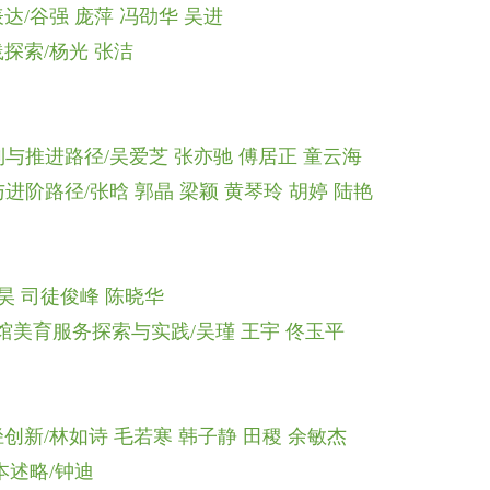
/谷强 庞萍 冯劭华 吴进
探索/杨光 张洁
与推进路径/吴爱芝 张亦驰 傅居正 童云海
阶路径/张晗 郭晶 梁颖 黄琴玲 胡婷 陆艳
昊 司徒俊峰 陈晓华
馆美育服务探索与实践/吴瑾 王宇 佟玉平
新/林如诗 毛若寒 韩子静 田稷 余敏杰
本述略/钟迪