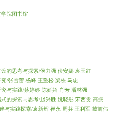
文学院图书馆
设的思考与探索/侯力强 伏安娜 袁玉红
/张雪蕾 杨峰 王懿松
梁栋
马忠
与实践/蔡婷婷 陈娇娇 肖芳 潘林强
的探索与思考/赵兴胜 姚晓彤 宋西贵 高振
建与实践探索/袁新辉 崔永 周芬 王利军 戴前伟