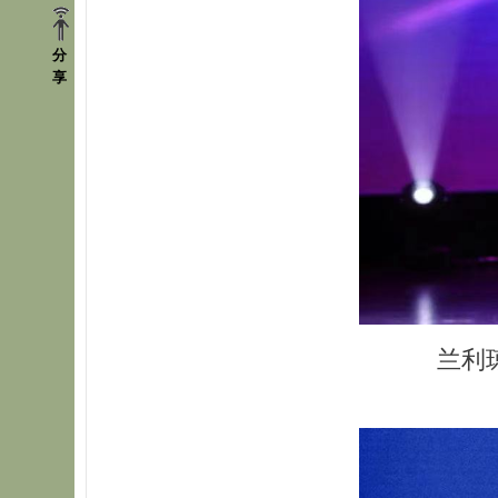
分
享
兰利