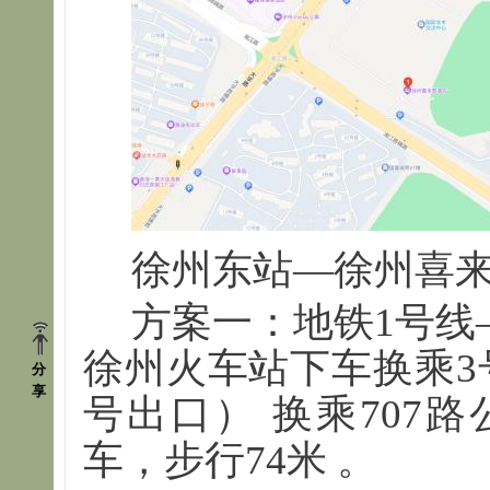
徐州东站—徐州喜
方案一：地铁1号线
徐州火车站下车换乘3
分
享
号出口） 换乘707
车，步行74米 。