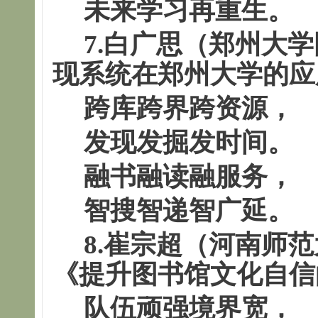
未来学习再重生。
7.白广思（郑州大
现系统在郑
州
大
学
的应
跨库跨界跨资源，
发现发掘发时间。
融书融读融服务，
智搜智递智广延。
8.
崔宗超（河南师范
《
提升图书馆文化自信
队伍顽强境界宽，