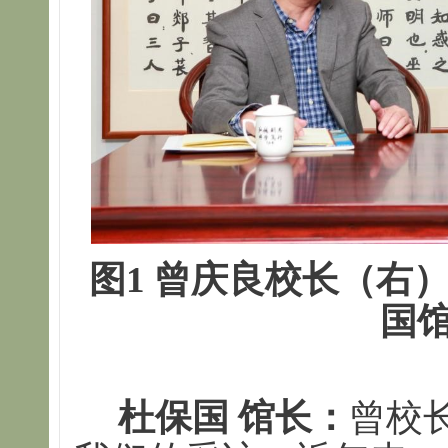
图1 曾庆良校长（右
国
杜保国 馆长：
曾校