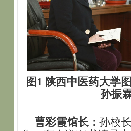
图1 陕西中医药大学
孙振
曹彩霞馆长：
孙校