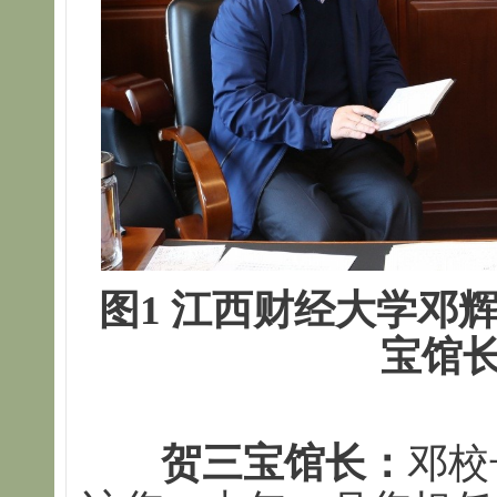
图1 江西财经大学邓
宝馆
贺三宝馆长：
邓校